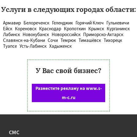
Услуги в следующих городах области:
Армавир
Белореченск
Геленджик
Горячий Ключ
Гулькевичи
Ейск
Кореновск
Краснодар
Кропоткин
Крымск
Курганинск
Лабинск
Новокубанск
Новороссийск
Приморско-Ахтарск
Славянск-на-Кубани
Сочи
Темрюк
Тимашёвск
Тихорецк
Туапсе
Усть-Лабинск
Хадыженск
У Вас свой бизнес?
Разместите рекламу на www.s-
m-c.ru
СМС