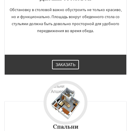
регионам
Обстановку в столовой важно обустроить не только красиво,
но и функционально. Площадь вокруг обеденного стола со
Армавир
Белореченск
Геленджик
стульями должна быть довольно просторной для удобного
Горячий Ключ
Гулькевичи
Ейск
Кореновск
Краснодар
Кропоткин
передвижения во время обеда.
Крымск
Курганинск
Лабинск
Новокубанск
Новороссийск
Приморско-Ахтарск
Славянск-на-Кубани
Даю согласие на обработку персональных данных
Сочи
Темрюк
Тимашёвск
Тихорецк
Туапсе
Усть-Лабинск
Хадыженск
ЗАКАЗАТЬ
Спальни