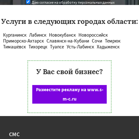
Даю согласие на обработку персональных данных
Услуги в следующих городах области:
Курганинск
Лабинск
Новокубанск
Новороссийск
Приморско-Ахтарск
Славянск-на-Кубани
Сочи
Темрюк
Тимашёвск
Тихорецк
Туапсе
Усть-Лабинск
Хадыженск
У Вас свой бизнес?
Разместите рекламу на www.s-
m-c.ru
СМС