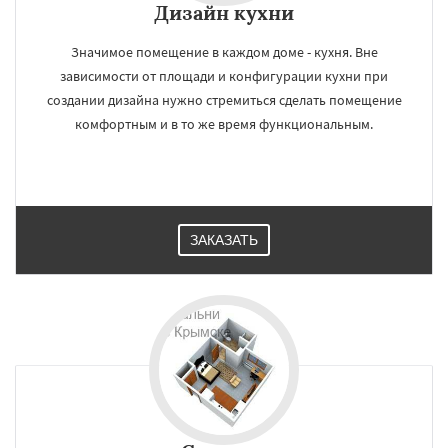
регионам
Дизайн кухни
Значимое помещение в каждом доме - кухня. Вне
Курганинск
Лабинск
Новокубанск
зависимости от площади и конфигурации кухни при
Новороссийск
Приморско-Ахтарск
создании дизайна нужно стремиться сделать помещение
Славянск-на-Кубани
Сочи
Темрюк
Тимашёвск
Тихорецк
Туапсе
комфортным и в то же время функциональным.
Усть-Лабинск
Хадыженск
Даю согласие на обработку персональных данных
ЗАКАЗАТЬ